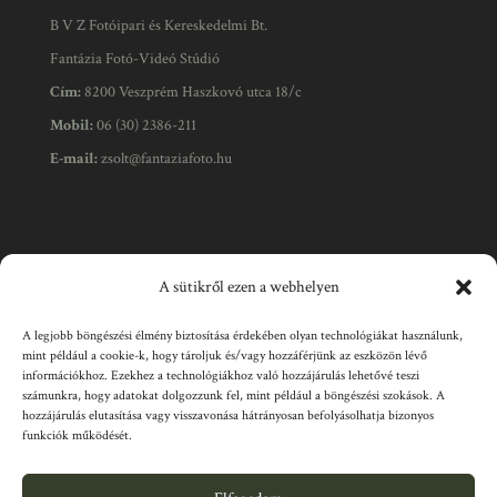
B V Z Fotóipari és Kereskedelmi Bt.
Fantázia Fotó-Videó Stúdió
Cím:
8200 Veszprém Haszkovó utca 18/c
Mobil:
06 (30) 2386-211
E-mail:
zsolt@fantaziafoto.hu
Üzletünk nyitvatartása
A sütikről ezen a webhelyen
A legjobb böngészési élmény biztosítása érdekében olyan technológiákat használunk,
Hétfő - Péntek:
08:30 - 18:00
mint például a cookie-k, hogy tároljuk és/vagy hozzáférjünk az eszközön lévő
információkhoz. Ezekhez a technológiákhoz való hozzájárulás lehetővé teszi
Szombat:
09:00-12:00*
számunkra, hogy adatokat dolgozzunk fel, mint például a böngészési szokások. A
Vasárnap:
Zárva
hozzájárulás elutasítása vagy visszavonása hátrányosan befolyásolhatja bizonyos
funkciók működését.
*A szombati nyitva tartás eltérhet egyes esetekben (pl.
rendezvények miatt).