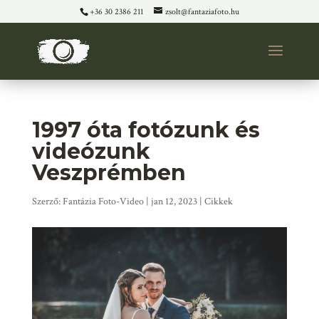
+36 30 2386 211
zsolt@fantaziafoto.hu
1997 óta fotózunk és
videózunk
Veszprémben
Szerző:
Fantázia Foto-Video
|
jan 12, 2023
|
Cikkek