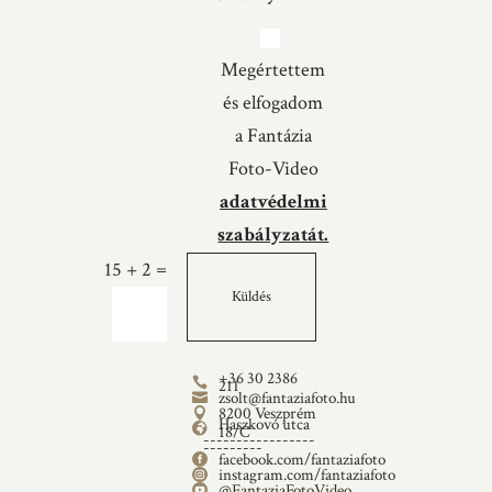
Megértettem
és elfogadom
a Fantázia
Foto-Video
adatvédelmi
szabályzatát.
=
15 + 2
Küldés
+36 30 2386

211
zsolt@fantaziafoto.hu

8200 Veszprém

Haszkovó utca

18/C
-----------------
---------
facebook.com/fantaziafoto

instagram.com/fantaziafoto

@FantaziaFotoVideo
