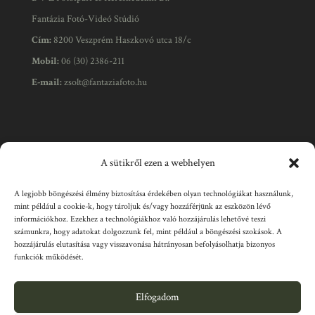
Fantázia Fotó-Videó Stúdió
Cím:
8200 Veszprém Haszkovó utca 18/c
Mobil:
06 (30) 2386-211
E-mail:
zsolt@fantaziafoto.hu
Üzletünk nyitvatartása
A sütikről ezen a webhelyen
A legjobb böngészési élmény biztosítása érdekében olyan technológiákat használunk,
Hétfő - Péntek:
08:30 - 18:00
mint például a cookie-k, hogy tároljuk és/vagy hozzáférjünk az eszközön lévő
információkhoz. Ezekhez a technológiákhoz való hozzájárulás lehetővé teszi
Szombat:
09:00-12:00*
számunkra, hogy adatokat dolgozzunk fel, mint például a böngészési szokások. A
hozzájárulás elutasítása vagy visszavonása hátrányosan befolyásolhatja bizonyos
Vasárnap:
Zárva
funkciók működését.
*A szombati nyitva tartás eltérhet egyes esetekben (pl.
rendezvények miatt).
Elfogadom