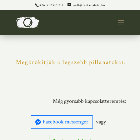
+36 30 2386 211
zsolt@fantaziafoto.hu
Megörökítjük a legszebb pillanatokat.
Még gyorsabb kapcsolatteremtés:
Facebook messenger
vagy